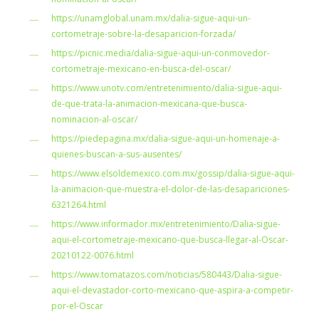
https://unamglobal.unam.mx/dalia-sigue-aqui-un-
cortometraje-sobre-la-desaparicion-forzada/
https://picnic.media/dalia-sigue-aqui-un-conmovedor-
cortometraje-mexicano-en-busca-del-oscar/
https://www.unotv.com/entretenimiento/dalia-sigue-aqui-
de-que-trata-la-animacion-mexicana-que-busca-
nominacion-al-oscar/
https://piedepagina.mx/dalia-sigue-aqui-un-homenaje-a-
quienes-buscan-a-sus-ausentes/
https://www.elsoldemexico.com.mx/gossip/dalia-sigue-aqui-
la-animacion-que-muestra-el-dolor-de-las-desapariciones-
6321264.html
https://www.informador.mx/entretenimiento/Dalia-sigue-
aqui-el-cortometraje-mexicano-que-busca-llegar-al-Oscar-
20210122-0076.html
https://www.tomatazos.com/noticias/580443/Dalia-sigue-
aqui-el-devastador-corto-mexicano-que-aspira-a-competir-
por-el-Oscar