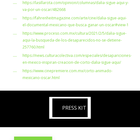
https://lasillarota.com/opinion/columnas/dalia-sigue-aqui-y-
va-por-un-oscar/482668
https://fahrenheitmagazine.com/arte/cine/dalia-sigue-aqui-
el-documental-mexicano-que-busca-ganar-un-oscar#view-1
https://www.proceso.com.mx/cultura/2021/2/5/dalia-sigue-
aqui-la-busqueda-de-los-desaparecidos-no-se-detiene-
257760.html
https://news.culturacolectiva.com/especiales/desapariciones-
en-mexico-inspiran-creacion-de-corto-dalia-sigue-aqui/
https://www.cinepremiere.com.mx/corto-animado-
mexicano-oscar.html
PRESS KIT
PRESS KIT